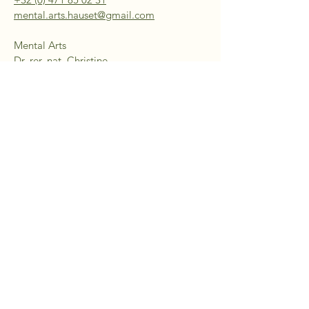
mental.arts.hauset@gmail.com
Mental Arts
Dr. rer. nat. Christine
Cosmovici
Aachener Straße 200
4730 Raeren
Belgien
Datenschutzerklärung
Barrierefreiheitserklärung
Allgemeine Geschäftsbedingungen
© 2035 by Mental Arts.